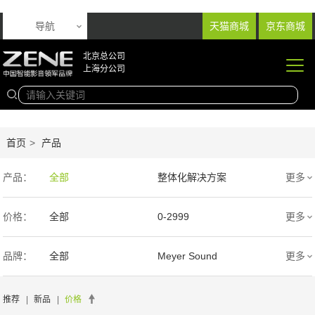
导航
天猫商城
京东商城
北京总公司
上海分公司
首页
>
产品
产品：
全部
整体化解决方案
更多
音响产品
投影产品
价格：
全部
0-2999
更多
专业扩声音箱
幕布产品
3000-9999
1万-5万
品牌：
全部
Meyer Sound
更多
声学产品
智能产品
5万-15万
15万-30万
Wisdom
SIM2
推荐
|
新品
|
价格