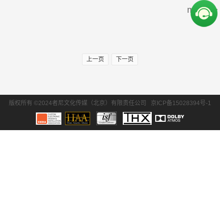
more>>
周边产品
30万-50万
50万-100万
SONY/索尼
Krix/凯瑞斯
100万以上
EPSON/爱普生
BENQ/明基
上一页
下一页
waterfall/飞瀑
DLS/德利仕
GTL
Ethereal
版权所有 ©2024者尼文化传媒（北京）有限责任公司
京ICP备15028394号-1
氧空间
ZENE
Zthester
D-Box
Salamander
iMage
Control4
QuestAi