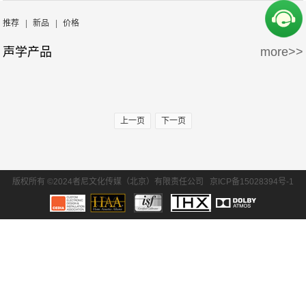
周边产品
5万-15万
15万-30万
推荐
|
新品
|
价格
声学产品
more>>
30万-50万
50万-100万
100万以上
上一页
下一页
版权所有 ©2024者尼文化传媒（北京）有限责任公司
京ICP备15028394号-1