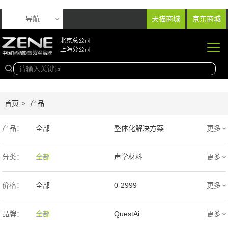
导航
天猫商城
京东商城
北京总公司
上海分公司
首页
>
产品
产品：
全部
整体化解决方案
更多
音响产品
投影产品
分类：
全部
声学材料
更多
专业扩声音箱
幕布产品
价格：
全部
0-2999
更多
声学产品
智能产品
3000-9999
1万-5万
品牌：
全部
QuestAi
更多