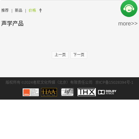
周边产品
5万-15万
15万-30万
推荐
|
新品
|
价格
声学产品
more>>
30万-50万
50万-100万
100万以上
上一页
下一页
版权所有 ©2024者尼文化传媒（北京）有限责任公司
京ICP备15028394号-1