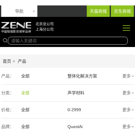
导航
天猫商城
京东商城
北京总公司
上海分公司
首页
>
产品
产品：
全部
整体化解决方案
更多
音响产品
投影产品
分类：
全部
声学材料
更多
专业扩声音箱
幕布产品
价格：
全部
0-2999
更多
声学产品
智能产品
3000-9999
1万-5万
品牌：
全部
QuestAi
更多