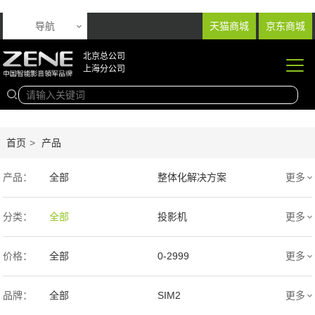
导航
天猫商城
京东商城
北京总公司
上海分公司
首页
>
产品
产品：
全部
整体化解决方案
更多
音响产品
投影产品
分类：
全部
投影机
更多
专业扩声音箱
幕布产品
价格：
全部
0-2999
更多
声学产品
智能产品
3000-9999
1万-5万
品牌：
全部
SIM2
更多