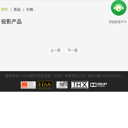
周边产品
5万-15万
15万-30万
SONY/索尼
EPSON/爱普生
推荐
|
新品
|
价格
投影产品
more>>
30万-50万
50万-100万
BENQ/明基
100万以上
上一页
下一页
版权所有 ©2024者尼文化传媒（北京）有限责任公司
京ICP备15028394号-1