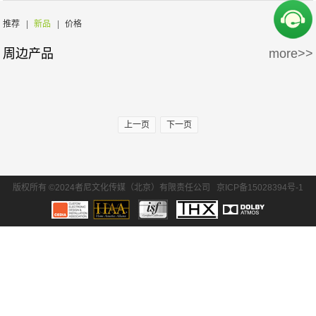
周边产品
5万-15万
15万-30万
氧空间
ZENE
推荐
|
新品
|
价格
周边产品
more>>
30万-50万
50万-100万
Zthester
D-Box
100万以上
Salamander
iMage
上一页
下一页
版权所有 ©2024者尼文化传媒（北京）有限责任公司
京ICP备15028394号-1