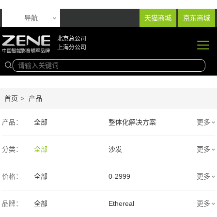
导航
天猫商城
京东商城
北京总公司
上海分公司
首页
>
产品
产品：
全部
整体化解决方案
更多
音响产品
投影产品
分类：
全部
沙发
更多
专业扩声音箱
幕布产品
价格：
全部
0-2999
更多
声学产品
智能产品
3000-9999
1万-5万
品牌：
全部
Ethereal
更多