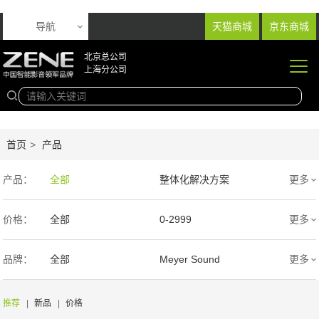
导航
天猫商城
京东商城
北京总公司
上海分公司
首页
>
产品
产品：
全部
整体化解决方案
更多
音响产品
投影产品
价格：
全部
0-2999
更多
专业扩声音箱
幕布产品
3000-9999
1万-5万
品牌：
全部
Meyer Sound
更多
声学产品
智能产品
5万-15万
15万-30万
Wisdom
SIM2
推荐
|
新品
|
价格