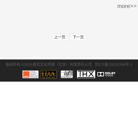
more>>
周边产品
30万-50万
50万-100万
SONY/索尼
Krix/凯瑞斯
100万以上
EPSON/爱普生
BENQ/明基
上一页
下一页
waterfall/飞瀑
DLS/德利仕
GTL
Ethereal
版权所有 ©2024者尼文化传媒（北京）有限责任公司
京ICP备15028394号-1
氧空间
ZENE
Zthester
D-Box
Salamander
iMage
Control4
QuestAi