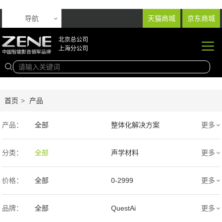
导航
天猫商城
京东商城
北京总公司
上海分公司
首页
>
产品
产品：
全部
整体化解决方案
更多
音响产品
投影产品
分类：
全部
声学材料
更多
专业扩声音箱
幕布产品
价格：
全部
0-2999
更多
声学产品
智能产品
3000-9999
1万-5万
品牌：
全部
QuestAi
更多