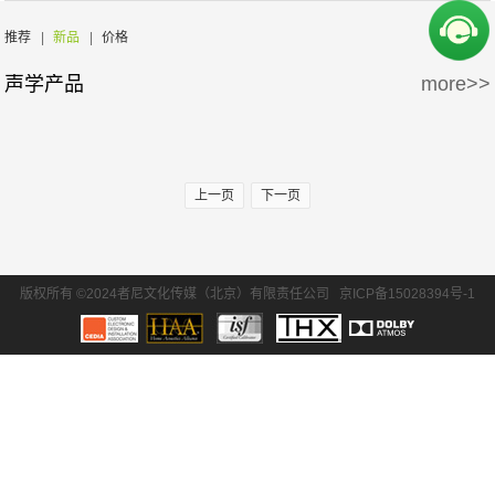
周边产品
5万-15万
15万-30万
推荐
|
新品
|
价格
声学产品
more>>
30万-50万
50万-100万
100万以上
上一页
下一页
版权所有 ©2024者尼文化传媒（北京）有限责任公司
京ICP备15028394号-1