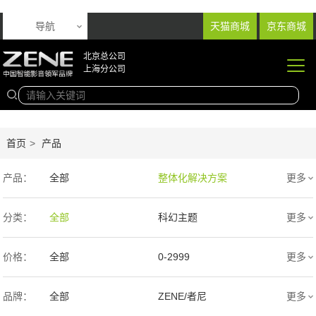
导航
天猫商城
京东商城
北京总公司
上海分公司
首页
>
产品
产品：
全部
整体化解决方案
更多
音响产品
投影产品
分类：
全部
科幻主题
更多
专业扩声音箱
幕布产品
欧式
新中式
价格：
全部
0-2999
更多
声学产品
智能产品
现代简约
简欧
3000-9999
1万-5万
品牌：
全部
ZENE/者尼
更多