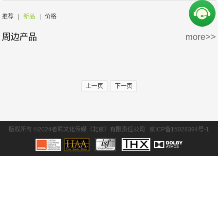
周边产品
5万-15万
15万-30万
氧空间
ZENE
推荐
|
新品
|
价格
周边产品
more>>
30万-50万
50万-100万
Zthester
D-Box
100万以上
Salamander
iMage
上一页
下一页
版权所有 ©2024者尼文化传媒（北京）有限责任公司
京ICP备15028394号-1