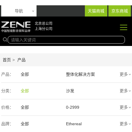
导航
天猫商城
京东商城
北京总公司
上海分公司
首页
>
产品
产品：
全部
整体化解决方案
更多
音响产品
投影产品
分类：
全部
沙发
更多
专业扩声音箱
幕布产品
价格：
全部
0-2999
更多
声学产品
智能产品
3000-9999
1万-5万
品牌：
全部
Ethereal
更多