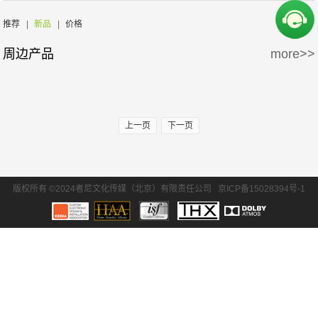
周边产品
5万-15万
15万-30万
氧空间
ZENE
推荐
|
新品
|
价格
周边产品
more>>
30万-50万
50万-100万
Zthester
D-Box
100万以上
Salamander
iMage
上一页
下一页
版权所有 ©2024者尼文化传媒（北京）有限责任公司
京ICP备15028394号-1