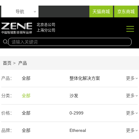
导航
天猫商城
京东商城
北京总公司
上海分公司
首页
>
产品
产品：
全部
整体化解决方案
更多
音响产品
投影产品
分类：
全部
沙发
更多
专业扩声音箱
幕布产品
价格：
全部
0-2999
更多
声学产品
智能产品
3000-9999
1万-5万
品牌：
全部
Ethereal
更多