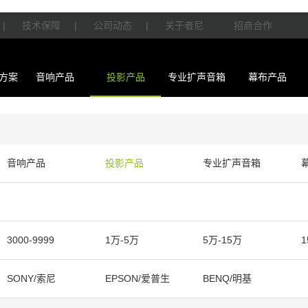
|
技术保障
|
公司动态
|
关于者尼
招商合作
方案
音响产品
投影产品
专业扩声音箱
幕布产品
音响产品
投影产品
专业扩声音箱
3000-9999
1万-5万
5万-15万
1
SONY/索尼
EPSON/爱普生
BENQ/明基