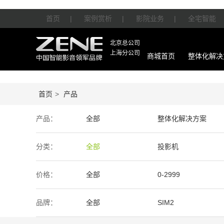
首页
|
案例赏析
|
影院业务
|
全宅智能
北京总公司
上海分公司
商城首页
整体化解决
首页
>
产品
产品：
全部
整体化解决方案
智能产品
周边产品
分类：
全部
投影机
价格：
全部
0-2999
50万-100万
100万以上
品牌：
全部
SIM2