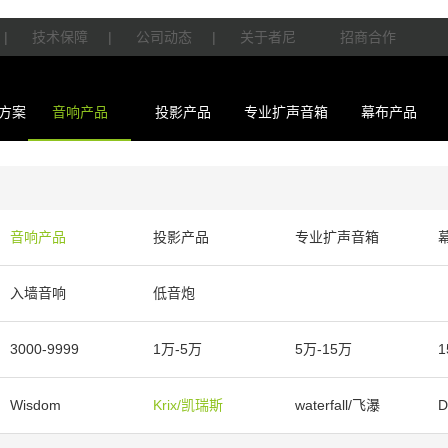
|
技术保障
|
公司动态
|
关于者尼
招商合作
方案
音响产品
投影产品
专业扩声音箱
幕布产品
音响产品
投影产品
专业扩声音箱
入墙音响
低音炮
3000-9999
1万-5万
5万-15万
1
Wisdom
Krix/凯瑞斯
waterfall/飞瀑