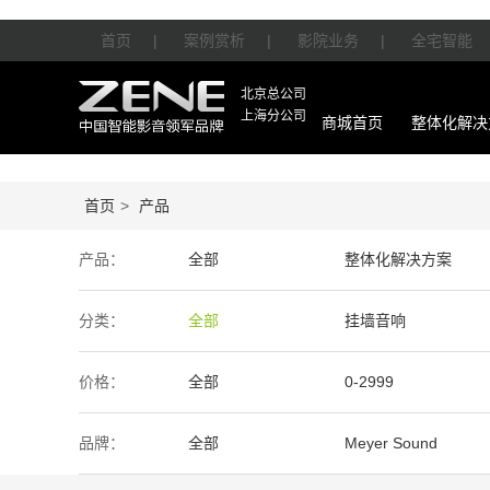
首页
|
案例赏析
|
影院业务
|
全宅智能
北京总公司
上海分公司
商城首页
整体化解决
首页
>
产品
产品：
全部
整体化解决方案
智能产品
周边产品
分类：
全部
挂墙音响
价格：
全部
0-2999
50万-100万
100万以上
品牌：
全部
Meyer Sound