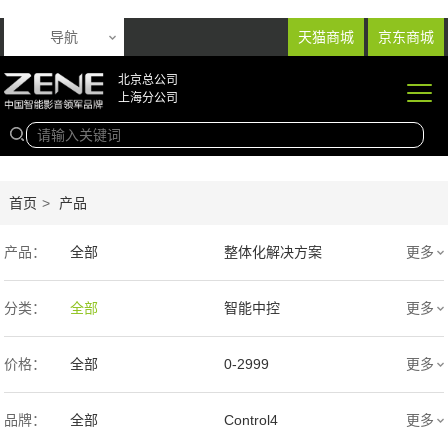
导航
天猫商城
京东商城
北京总公司
上海分公司
首页
>
产品
产品：
全部
整体化解决方案
更多
音响产品
投影产品
分类：
全部
智能中控
更多
专业扩声音箱
幕布产品
价格：
全部
0-2999
更多
声学产品
智能产品
3000-9999
1万-5万
品牌：
全部
Control4
更多