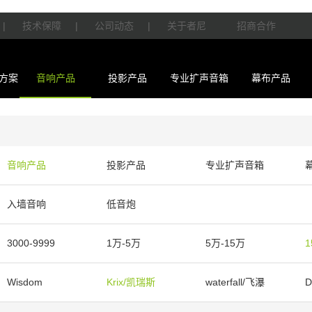
|
技术保障
|
公司动态
|
关于者尼
招商合作
方案
音响产品
投影产品
专业扩声音箱
幕布产品
音响产品
投影产品
专业扩声音箱
入墙音响
低音炮
3000-9999
1万-5万
5万-15万
1
Wisdom
Krix/凯瑞斯
waterfall/飞瀑