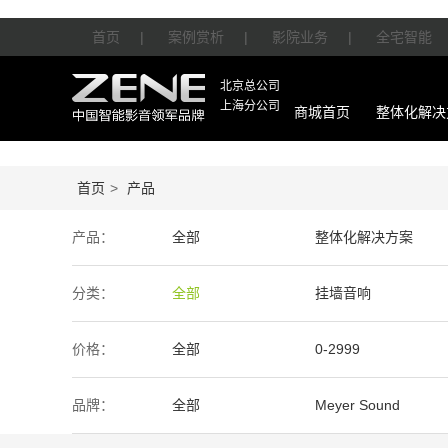
首页
|
案例赏析
|
影院业务
|
全宅智能
北京总公司
上海分公司
商城首页
整体化解决
首页
>
产品
产品：
全部
整体化解决方案
智能产品
周边产品
分类：
全部
挂墙音响
价格：
全部
0-2999
50万-100万
100万以上
品牌：
全部
Meyer Sound