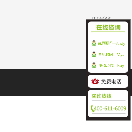
more>>