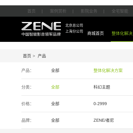
首页
|
案例赏析
|
影院业务
|
全宅智能
北京总公司
上海分公司
商城首页
整体化解决
首页
>
产品
产品：
全部
整体化解决方案
智能产品
周边产品
分类：
全部
科幻主题
价格：
全部
0-2999
50万-100万
100万以上
品牌：
全部
ZENE/者尼