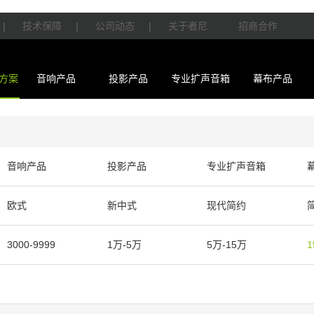
|
技术保障
|
公司动态
|
关于者尼
招商合作
方案
音响产品
投影产品
专业扩声音箱
幕布产品
音响产品
投影产品
专业扩声音箱
欧式
新中式
现代简约
3000-9999
1万-5万
5万-15万
1