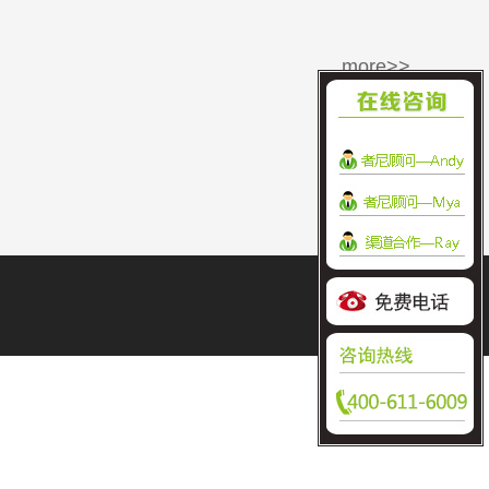
more>>