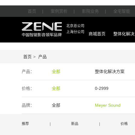
首页
|
案例赏析
|
影院业务
|
全宅智能
北京总公司
上海分公司
商城首页
整体化解决
首页
>
产品
产品：
全部
整体化解决方案
智能产品
周边产品
价格：
全部
0-2999
50万-100万
100万以上
品牌：
全部
Meyer Sound
BENQ/明基
waterfall/飞瀑
推荐
|
新品
|
价格