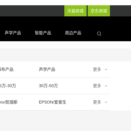
天猫商城
京东商城
声学产品
智能产品
周边产品
幕布产品
声学产品
更多
5万-30万
30万-50万
更多
rix/凯瑞斯
EPSON/爱普生
更多
氧空间
ZENE