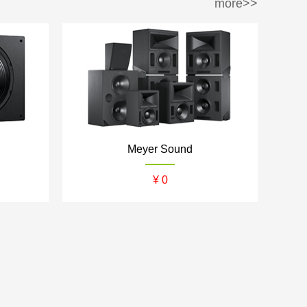
more>>
uestAi
ZENE/者尼
Meyer Sound
¥ 0