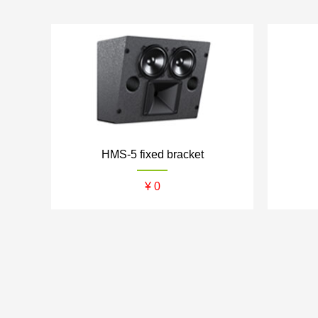
Zthester
D-Box
Z-theater
Screen Excellence
HMS-5 fixed bracket
¥ 0