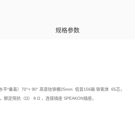
规格参数
平*垂直）70°× 90° 高音钕铁棚25mm 低音156磁 铁氧体 65芯，
W，额定阻抗（Ω） 8 Ω ，连接插座 SPEAKON插座，
86kg