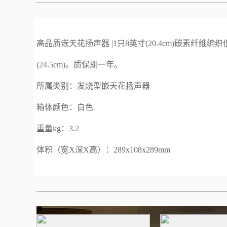
高品质嵌天花扬声器 |1只8英寸(20.4cm)碳素纤维编织低音单元，1只2
(24.5cm)。质保期一年。
所属类别：发烧型嵌天花扬声器
箱体颜色：白色
重量kg：3.2
体积（宽X深X高）：289x108x289mm